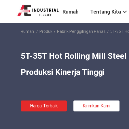
Rumah
Tentang Kita
Rumah
/
Produk
/
Pabrik Penggilingan Panas
/
5T-35T Hot
5T-35T Hot Rolling Mill Steel
Produksi Kinerja Tinggi
Harga Terbaik
Kirimkan Kami