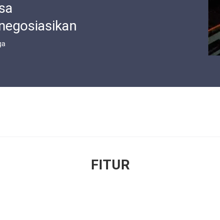
sa
negosiasikan
ga
FITUR