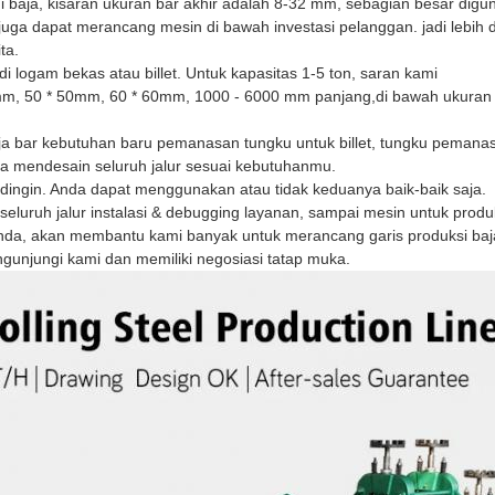
 lini baja, kisaran ukuran bar akhir adalah 8-32 mm, sebagian besar d
mi juga dapat merancang mesin di bawah investasi pelanggan. jadi lebih
ta.
 logam bekas atau billet. Untuk kapasitas 1-5 ton, saran kami
0mm, 50 * 50mm, 60 * 60mm, 1000 - 6000 mm panjang,di bawah ukuran 
baja bar kebutuhan baru pemanasan tungku untuk billet, tungku pema
isa mendesain seluruh jalur sesuai kebutuhanmu.
ndingin. Anda dapat menggunakan atau tidak keduanya baik-baik saja.
eluruh jalur instalasi & debugging layanan, sampai mesin untuk produ
Anda, akan membantu kami banyak untuk merancang garis produksi baj
unjungi kami dan memiliki negosiasi tatap muka.