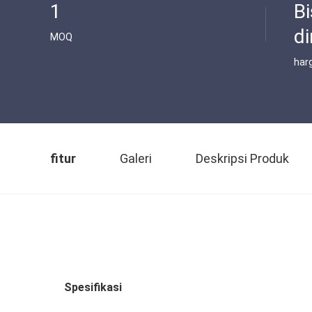
1
Bi
di
MOQ
har
fitur
Galeri
Deskripsi Produk
Spesifikasi